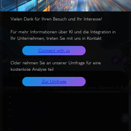
die unpassende Inhalte teilen und Daten von Kindern sammeln.
Vielen Dank für Ihren Besuch und Ihr Interesse!
Für mehr Informationen über KI und die Integration in
Ihr Unternehmen, treten Sie mit uns in Kontakt
Connect with us
Oder nehmen Sie an unserer Umfrage für eine
kostenlose Analyse teil
© 2026 – AugmentERA Solutions
Start
Wissenswertes
Zur Umfrage
Weitere wichtige AI-News: Jailbreak von Gemini 3 & 
About us
Connect with us
Datenschutzerklärung
EU AI Act – KI-
Grafiken
Impressum