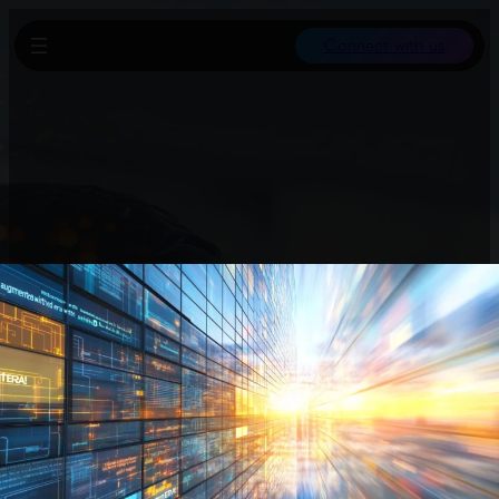
Connect with us
Gemini 3 wurde kurz nach Veröffentlichung geknackt, sodass
Nutzer Sicherheitsfilter umgehen und seine Möglichkeiten
erkunden können. Zudem entstehen KI-gesteuerte Podcasts mit
bis zu 3.000 Episoden pro Woche, was auf eine Content-
Überflutung hindeutet. Ein neuer Bericht zeigt, dass viele Firmen
aufgrund von KI ihren Einstieg ins Berufsleben für Junioren
verlangsamen wollen. Finanzinvestor Peter Thiel verkauft besorgt
seine Nvidia-Anteile. Datenschützer warnen vor KI-Spielzeugen,