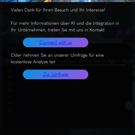
Vielen Dank für Ihren Besuch und Ihr Interesse!
Für mehr Informationen über KI und die Integration in
Ihr Unternehmen, treten Sie mit uns in Kontakt
Connect with us
© 2026 – AugmentERA Solutions
Start
Wissenswertes
Oder nehmen Sie an unserer Umfrage für eine
Wie Claude Code funktioniert: Einblicke in Agent-Arch
kostenlose Analyse teil
About us
Zur Umfrage
Connect with us
Datenschutzerklärung
EU AI Act – KI-
Grafiken
Impressum
Produkte &
empfehlungen
(Amazon Affiliates)