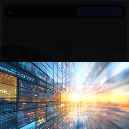
Connect with us
xAI hat ein neues Coding-Modell vorgestellt, das auf
Geschwindigkeit und Kosteneffizienz optimiert ist statt auf
allgemeine Intelligenz. Es kostet nur 0,20 US-Dollar pro Million
Input-Tokens, deutlich günstiger als Wettbewerber mit über 18
US-Dollar. Über Partnerschaften ist das Modell derzeit noch
kostenlos auf Plattformen wie GitHub Copilot und Cursor
erhältlich.