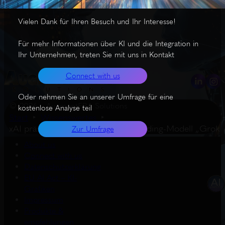
Vielen Dank für Ihren Besuch und Ihr Interesse!
Für mehr Informationen über KI und die Integration in
Ihr Unternehmen, treten Sie mit uns in Kontakt
Connect with us
Oder nehmen Sie an unserer Umfrage für eine
© 2026 – AugmentERA Solutions
kostenlose Analyse teil
Start
Wissenswertes
xAI präsentiert spezialisiertes KI-Coding-Modell „Grok
Zur Umfrage
About us
Connect with us
Datenschutzerklärung
EU AI Act – KI-
Grafiken
Impressum
Produkte &
empfehlungen